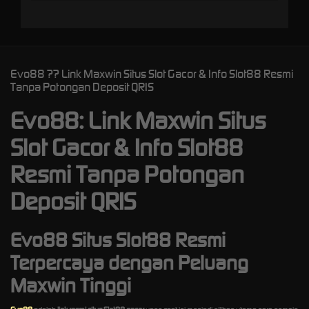
Evo88 ?? Link Maxwin Situs Slot Gacor & Info Slot88 Resmi
Tanpa Potongan Deposit QRIS
Evo88: Link Maxwin Situs
Slot Gacor & Info Slot88
Resmi Tanpa Potongan
Deposit QRIS
Evo88 Situs Slot88 Resmi
Terpercaya dengan Peluang
Maxwin Tinggi