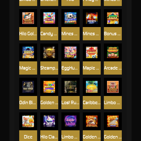
Hilo Gold Rush
Candy Mines
Mines Soccer
Mines Classic
Bonus Bingo
Magic Bingo
Steampunk
EggHunt Bingo
Maple Bingo
Arcade Bingo
Odin Bingo
Golden Bingo
Lost Ruins
Caribbean Bingo
Limbo Gold Rush
Dice
Hilo Classic
Limbo Neon
Golden Fortunes
Golden Horse Riches