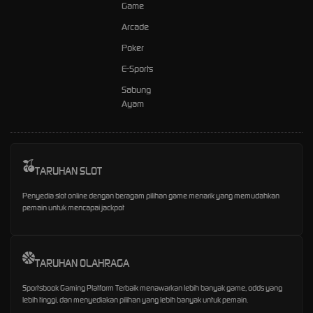
Game
Arcade
Poker
E-Sports
Sabung
Ayam
TARUHAN SLOT
Penyedia slot online dengan beragam pilihan game menarik yang memudahkan
pemain untuk mencapai jackpot
TARUHAN OLAHRAGA
Sportsbook Gaming Platform Terbaik menawarkan lebih banyak game, odds yang
lebih tinggi, dan menyediakan pilihan yang lebih banyak untuk pemain.