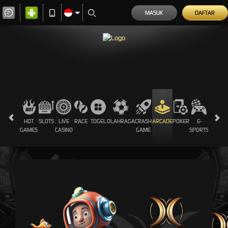
MASUK
DAFTAR
HOT
SLOTS
LIVE
RACE
TOGEL
OLAHRAGA
CRASH
ARCADE
POKER
E-
SABUN
GAMES
CASINO
GAME
SPORTS
AYAM