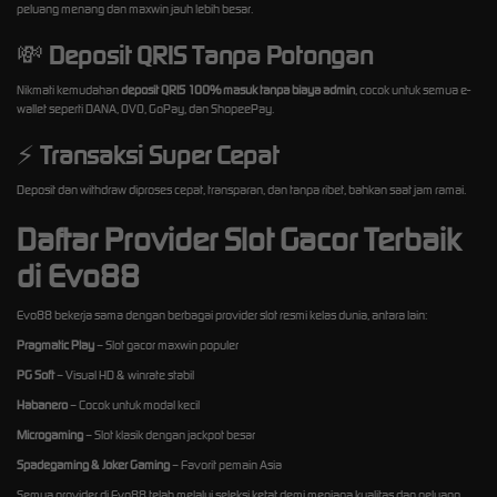
peluang menang dan maxwin jauh lebih besar.
💸
Deposit QRIS Tanpa Potongan
Nikmati kemudahan
deposit QRIS 100% masuk tanpa biaya admin
, cocok untuk semua e-
wallet seperti DANA, OVO, GoPay, dan ShopeePay.
⚡
Transaksi Super Cepat
Deposit dan withdraw diproses cepat, transparan, dan tanpa ribet, bahkan saat jam ramai.
Daftar Provider Slot Gacor Terbaik
di Evo88
Evo88 bekerja sama dengan berbagai provider slot resmi kelas dunia, antara lain:
Pragmatic Play
– Slot gacor maxwin populer
PG Soft
– Visual HD & winrate stabil
Habanero
– Cocok untuk modal kecil
Microgaming
– Slot klasik dengan jackpot besar
Spadegaming & Joker Gaming
– Favorit pemain Asia
Semua provider di Evo88 telah melalui seleksi ketat demi menjaga kualitas dan peluang