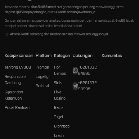
Jika Anda mencari
situs Slot88 resmi
, slot gacor dengan peluang maxwin tinggi, serta
deposit QRIS tanpa potongan
, maka
Evo88 adalah jawabannya
.
Dengan sistem aman, provider lengkap, bonus melimpah, dan transaksi cepat, Evo88 layak
menjadi partner hiburan slot online terbaik Anda hari ini.
👉
Akses Evo88 sekarang dan rasakan sensasi maxwin sesungguhnya!
Kebijaksanaan
Platform
Kategori
Dukungan
Komunitas
Tentang EVO88
Promosi
Hot
+6281332
Games
94996
Responsible
Loyalty
Gambling
Slots
+6281332
Referral
94996
Syarat dan
Live
Ketentuan
Casino
Pusat Bantuan
Race
Togel
Olahraga
Crash