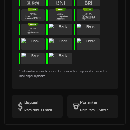
* Selama bank maintenance dan bank offline deposit dan penarikan
tidak dapat diproses
Deposit
Penarikan
Rata-rata 3 Menit
Rata-rata 5 Menit