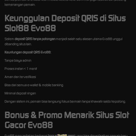
kemenangan pemain.
Keunggulan Deposit QRIS di Situs
Slot88 Evo88
Sistem
deposit QRIS tanpa potongan
menjadi salah satu alasan utama Evo88 unggul
dibanding situs lain.
Keuntungan deposit QRIS Evo88:
Tanpa biaya admin
Proses instan < 1 menit
Aman dan terverifikasi
Bisa dari semua e-wallet & mobile banking
Minimal deposit ringan
Dengan sistem ini, pemain bisa langsung fokus bermain tanpa khawatir saldo terpotong.
Bonus & Promo Menarik Situs Slot
Gacor Evo88
Evo88 menyediakan berbagai
bonus
Slot88
resmi
yang bisa dimanfaatkan pemain baru