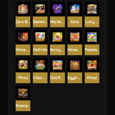
Cave Bingo
Diamonds
Hilo Neon
Keno
Lucky Drop-Olympus
Mines Raider
Multi Hilo
Bunny Run
Mines Cookie
Paradise Hilo
Plinko
Video Poker
Gold Rush: Boomers
Egypt Hilo
Wheel
Steampunk 2