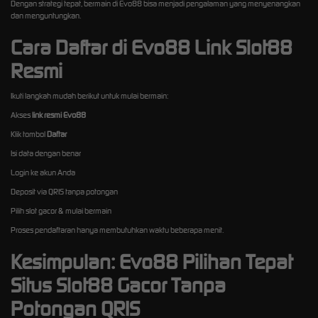
Dengan strategi tepat, bermain di Evo88 bisa menjadi pengalaman yang menyenangkan
dan menguntungkan.
Cara Daftar di Evo88 Link Slot88
Resmi
Ikuti langkah mudah berikut untuk mulai bermain:
Akses
link resmi Evo88
Klik tombol
Daftar
Isi data dengan benar
Login ke akun Anda
Deposit via QRIS tanpa potongan
Pilih slot gacor & mulai bermain
Proses pendaftaran hanya membutuhkan waktu beberapa menit.
Kesimpulan: Evo88 Pilihan Tepat
Situs Slot88 Gacor Tanpa
Potongan QRIS