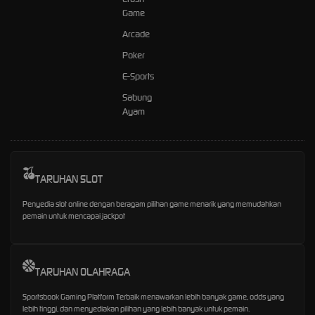
Game
Arcade
Poker
E-Sports
Sabung
Ayam
TARUHAN SLOT
Penyedia slot online dengan beragam pilihan game menarik yang memudahkan
pemain untuk mencapai jackpot
TARUHAN OLAHRAGA
Sportsbook Gaming Platform Terbaik menawarkan lebih banyak game, odds yang
lebih tinggi, dan menyediakan pilihan yang lebih banyak untuk pemain.