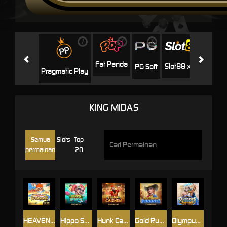
i
i
i
i
i
Facha
Fat Panda
Slot88 x PP
PG Soft
Pragmatic Play
KING MIDAS
Semua
Slots
Top
permainan
20
HEAVENLY FEAST WITH WUKONG
Hippo Splash
Hunk Cai Shen
Gold Rush Bonanza
Olympus Fortune