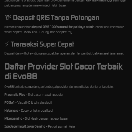
Seluruh game di Evo88 dipilih dari provider ternama dengan
RTP real-time tinggi
, sehingga
peluang menang dan maxwin jauh lebih besar.
💸
Deposit QRIS Tanpa Potongan
Nikmati kemudahan
deposit QRIS 100% masuk tanpa biaya admin
, cocok untuk semua e-
wallet seperti DANA, OVO, GoPay, dan ShopeePay.
⚡
Transaksi Super Cepat
Deposit dan withdraw diproses cepat, transparan, dan tanpa ribet, bahkan saat jam ramai.
Daftar Provider Slot Gacor Terbaik
di Evo88
Evo88 bekerja sama dengan berbagai provider slot resmi kelas dunia, antara lain:
Pragmatic Play
– Slot gacor maxwin populer
PG Soft
– Visual HD & winrate stabil
Habanero
– Cocok untuk modal kecil
Microgaming
– Slot klasik dengan jackpot besar
Spadegaming & Joker Gaming
– Favorit pemain Asia