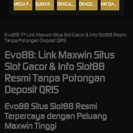
MEGA FORTUNE OX
SUSHI RUSH
DRACULA’S CASTLE BANQUET
DRAGON FORTUNE
MR DIAMOND DELUXE
Evo88 ?? Link Maxwin Situs Slot Gacor & Info Slot88 Resmi
Tanpa Potongan Deposit QRIS
Evo88: Link Maxwin Situs
Slot Gacor & Info Slot88
Resmi Tanpa Potongan
Deposit QRIS
Evo88 Situs Slot88 Resmi
Terpercaya dengan Peluang
Maxwin Tinggi