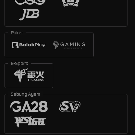
Poker
E-Sports
Sabung Ayam