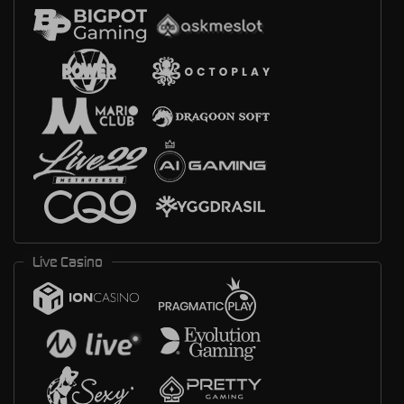
Live Casino