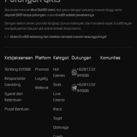
Jika Anda mencari
situs Slot88 resmi
, slot gacor dengan peluang maxwin tinggi, serta
deposit QRIS tanpa potongan
, maka
Evo88 adalah jawabannya
.
Dengan sistem aman, provider lengkap, bonus melimpah, dan transaksi cepat, Evo88 layak
menjadi partner hiburan slot online terbaik Anda hari ini.
👉
Akses Evo88 sekarang dan rasakan sensasi maxwin sesungguhnya!
Kebijaksanaan
Platform
Kategori
Dukungan
Komunitas
Tentang EVO88
Promosi
Hot
+6281332
Games
94996
Responsible
Loyalty
Gambling
Slots
+6281332
Referral
94996
Syarat dan
Live
Ketentuan
Casino
Pusat Bantuan
Race
Togel
Olahraga
Crash