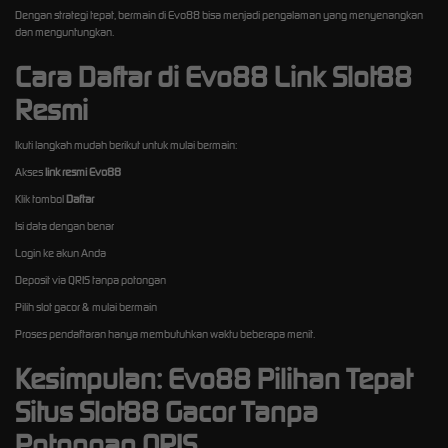
Dengan strategi tepat, bermain di Evo88 bisa menjadi pengalaman yang menyenangkan
dan menguntungkan.
Cara Daftar di Evo88 Link Slot88
Resmi
Ikuti langkah mudah berikut untuk mulai bermain:
Akses
link resmi Evo88
Klik tombol
Daftar
Isi data dengan benar
Login ke akun Anda
Deposit via QRIS tanpa potongan
Pilih slot gacor & mulai bermain
Proses pendaftaran hanya membutuhkan waktu beberapa menit.
Kesimpulan: Evo88 Pilihan Tepat
Situs Slot88 Gacor Tanpa
Potongan QRIS