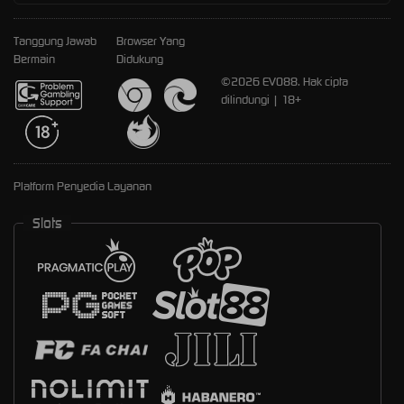
Tanggung Jawab
Browser Yang
Bermain
Didukung
©2026 EVO88. Hak cipta
dilindungi | 18+
Platform Penyedia Layanan
Slots