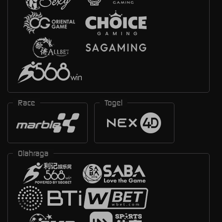
Race
Togel
Olahraga