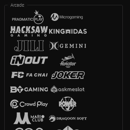
Arcade