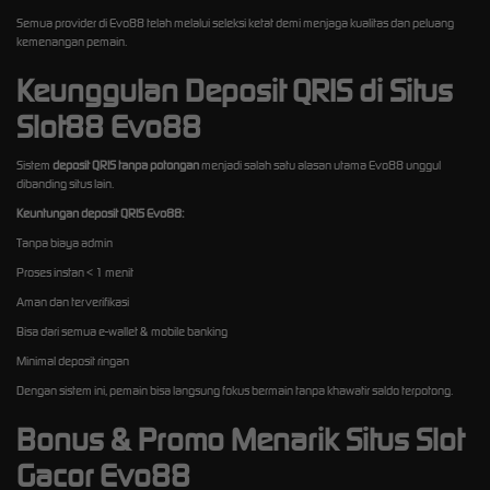
Semua provider di Evo88 telah melalui seleksi ketat demi menjaga kualitas dan peluang
kemenangan pemain.
Keunggulan Deposit QRIS di Situs
Slot88 Evo88
Sistem
deposit QRIS tanpa potongan
menjadi salah satu alasan utama Evo88 unggul
dibanding situs lain.
Keuntungan deposit QRIS Evo88:
Tanpa biaya admin
Proses instan < 1 menit
Aman dan terverifikasi
Bisa dari semua e-wallet & mobile banking
Minimal deposit ringan
Dengan sistem ini, pemain bisa langsung fokus bermain tanpa khawatir saldo terpotong.
Bonus & Promo Menarik Situs Slot
Gacor Evo88