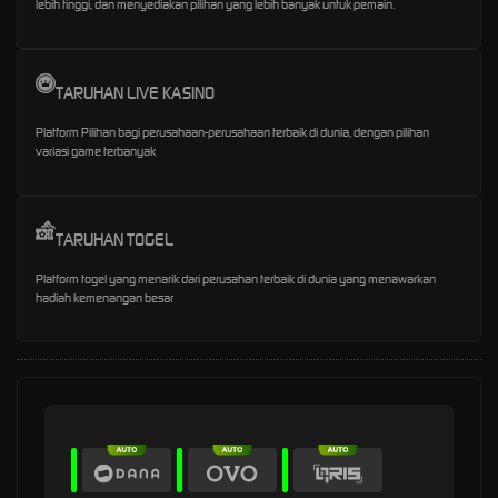
lebih tinggi, dan menyediakan pilihan yang lebih banyak untuk pemain.
TARUHAN LIVE KASINO
Platform Pilihan bagi perusahaan-perusahaan terbaik di dunia, dengan pilihan
variasi game terbanyak
TARUHAN TOGEL
Platform togel yang menarik dari perusahan terbaik di dunia yang menawarkan
hadiah kemenangan besar