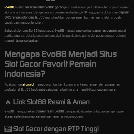
Evo88
adalah
link resmi situs Slot88 gacor
yang saat ini menjadi pilihan utama para pemain
slot online Indonesia. Dengan sistem permainan terbaru, RTP tinggi, serta dukungan
deposit
QRIS tanpa potongan
, Evo88 menghadirkan pengalaman bermain yang lebih mudah,
cepat, dan menguntungkan.
Sebagai platform Slot88 terpercaya, Evo88 mengutamakan
kenyamanan pemain
, mulai
dari keamanan data, kecepatan transaksi, hingga koleksi game slot gacor dengan potensi
maxwin besar setiap hari
.
Mengapa Evo88 Menjadi Situs
Slot Gacor Favorit Pemain
Indonesia?
Tidak semua
situs slot
mampu memberikan konsistensi kemenangan dan pelayanan
profesional. Evo88 hadir sebagai solusi terbaik karena memiliki keunggulan nyata:
🔥
Link Slot88 Resmi & Aman
Evo88 menggunakan
domain resmi Slot88
yang selalu diperbarui, bebas dari gangguan
akses, serta dilengkapi sistem keamanan enkripsi modern.
🎰
Slot Gacor dengan RTP Tinggi