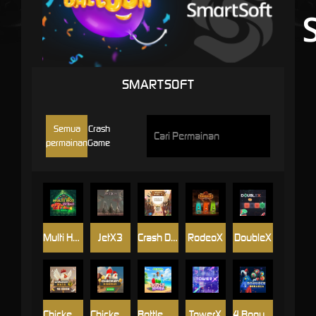
SMARTSOFT
Semua
Crash
permainan
Game
Multi Hot Wheel
JetX3
Crash Duel X
RodeoX
DoubleX
ChickenWays
Chicken Highway
Bottle Mania
TowerX
4 Bonuses Bonanza