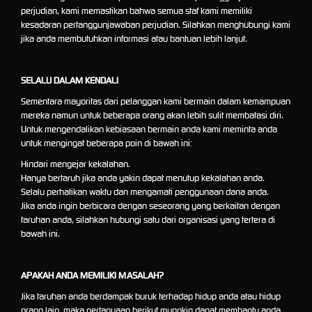
perjudian, kami memastikan bahwa semua staf kami memiliki
kesadaran pertanggunjawaban perjudian. Silahkan menghubungi kami
jika anda membutuhkan informasi atau bantuan lebih lanjut.
SELALU DALAM KENDALI
Sementara mayoritas dari pelanggan kami bermain dalam kemampuan
mereka namun untuk beberapa orang akan lebih sulit membatasi diri.
Untuk mengendalikan kebiasaan bermain anda kami meminta anda
untuk mengingat beberapa poin di bawah ini:
Hindari mengejar kekalahan.
Hanya bertaruh jika anda yakin dapat menutup kekalahan anda.
Selalu perhatikan waktu dan mengamati penggunaan dana anda.
Jika anda ingin berbicara dengan seseorang yang berkaitan dengan
taruhan anda, silahkan hubungi satu dari organisasi yang tertera di
bawah ini.
APAKAH ANDA MEMILIKI MASALAH?
Jika taruhan anda berdampak buruk terhadap hidup anda atau hidup
orang lain, maka pertanyaan berikut mungkin dapat membantu anda