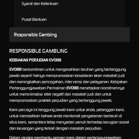
Syarat dan Ketentuan
Pusat Bantuan
Responsible Gambling
RESPONSIBLE GAMBLING
KEBIJAKAN PERJUDIAN EVO88
EVO88
berkomitmen untuk mengesahkan taruhan yang bertanggung
jawab seperti halnya mempromosikan kesadaran akan masalah judi
dan meningkatkan pencegahan, intervensi dan pelayanan. Kebijakan
Pertanggungjawaban Permainan
EVO88
menetapkan komitmennya
untuk meminimalisir efek negatif dari masalah judi dan untuk
mempromosikan praktek perjudian yang bertanggung jawab.
Kami percaya ini tanggung jawab kami untuk anda, pelanggan kami,
untuk memastikan bahwa anda menikmati pengalaman bertaruh di
situs kami, sementara tetap menyadari penuh terhadap kerugian sosial
dan keuangan yang terkait dengan masalah perjudian.
Dalam rangka membantu pemain kami dalam pertanggunjawaban