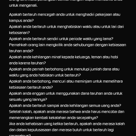
untuk mengenali.
Apakah bertaruh mencegah anda untuk menghadiri pekerjaan atau
kampus anda?
Apakah anda bertaruh untuk menghabiskan waktu atau untuk lari dari
kebosanan?
Apakah anda bertaruh sendiri untuk periode waktu yang lama?
Pernahkah orang lain mengkritik anda sehubungan dengan kebiasaan
taruhan anda?
Apakah anda kehilangan minat kepada keluarga, teman atau hobi
anda karena taruhan?
Apakah anda pernah berbohong untuk menutupi jumlah dana atau
waktu yang anda habiskan untuk bertaruh?
Apakah anda berbohong, mencuri atau meminjam untuk memelihara
kebiasaan bertaruh anda?
Apakah anda enggan untuk menggunakan dana taruhan anda untuk
sesuatu yang lainnya?
Apakah anda bertaruh sampai anda kehilangan semua uang anda?
Setelah kalah, apakah anda merasa bahwa anda harus mencoba dan
memenangkan kembali kekalahan anda secepatnya?
Jika anda kehabisan uang ketika bertaruh, apakah anda merasa kalah
dan dalam keputusasaan dan merasa butuh untuk bertaruh lagi
secepatnya?