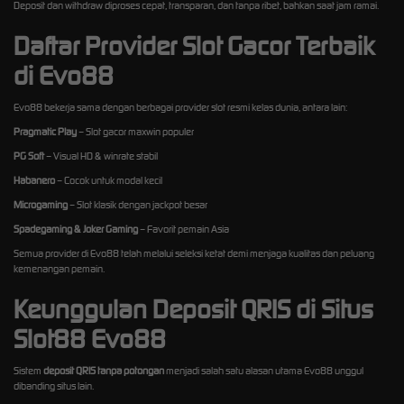
Deposit dan withdraw diproses cepat, transparan, dan tanpa ribet, bahkan saat jam ramai.
Daftar Provider Slot Gacor Terbaik
di Evo88
Evo88 bekerja sama dengan berbagai provider slot resmi kelas dunia, antara lain:
Pragmatic Play
– Slot gacor maxwin populer
PG Soft
– Visual HD & winrate stabil
Habanero
– Cocok untuk modal kecil
Microgaming
– Slot klasik dengan jackpot besar
Spadegaming & Joker Gaming
– Favorit pemain Asia
Semua provider di Evo88 telah melalui seleksi ketat demi menjaga kualitas dan peluang
kemenangan pemain.
Keunggulan Deposit QRIS di Situs
Slot88 Evo88
Sistem
deposit QRIS tanpa potongan
menjadi salah satu alasan utama Evo88 unggul
dibanding situs lain.