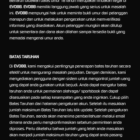
Bertaruh dibawah batas umur 18 tahun merupakan tindakan ilegal di
EVO88
.
EVO88
memiliki tanggung jawab yang serius untuk masalah
ini.
EVO88
mempunyai hak untuk meminta bukti umur dari pelanggan
manapun dan untuk melakukan pengecekan untuk memverifikasi
informasi yang disediakan. Akun pelanggan mungkin akan ditutup
untuk sementara dan dana akan ditahan sampai tersedia bukti yang
memadai mengenai umur anda.
BATAS TARUHAN
Di
EVO88
, kami mengakui pentingnya penerapan batas taruhan secara
efektif untuk mengurangi masalah perjudian. Dengan demikian, kami
menyediakan pengguna dengan sistem untuk mengontrol jumlah uang
yang dapat anda gunakan untuk berjudi. Anda dapat mengatur batas
taruhan anda untuk permainan olahraga/ sportsbook dan dapat
disesuaikan pada setiap kesempatan yang anda inginkan. Cukup pilih
Batas Taruhan dari halaman pengaturan akun. Setelah itu masukkan
jumlah maksimum Batas Taruhan lalu klik update. Setelah pengaturan
Batas Taruhan, aanda akan menerima pemberitahuan melalui email
dimana anda perlu mengkonfirmasikan sebelum permintaan anda
diproses. Perlu diketahui bahwa jumlah yang telah anda masukkan
akan menjadi jumlah maksimum taruhan yang dapat anda pasang