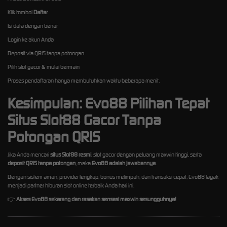
Klik tombol
Daftar
Isi data dengan benar
Login ke akun Anda
Deposit via QRIS tanpa potongan
Pilih slot gacor & mulai bermain
Proses pendaftaran hanya membutuhkan waktu beberapa menit.
Kesimpulan: Evo88 Pilihan Tepat
Situs Slot88 Gacor Tanpa
Potongan QRIS
Jika Anda mencari
situs Slot88 resmi
, slot gacor dengan peluang maxwin tinggi, serta
deposit QRIS tanpa potongan
, maka
Evo88 adalah jawabannya
.
Dengan sistem aman, provider lengkap, bonus melimpah, dan transaksi cepat, Evo88 layak
menjadi partner hiburan slot online terbaik Anda hari ini.
👉
Akses Evo88 sekarang dan rasakan sensasi maxwin sesungguhnya!