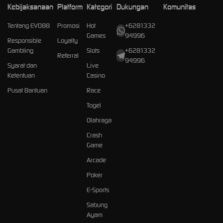
Kebijaksanaan
Platform
Kategori
Dukungan
Komunitas
Tentang EVO88
Promosi
Hot
+6281332
Games
94996
Responsible
Loyalty
Gambling
Slots
+6281332
Referral
94996
Syarat dan
Live
Ketentuan
Casino
Pusat Bantuan
Race
Togel
Olahraga
Crash
Game
Arcade
Poker
E-Sports
Sabung
Ayam