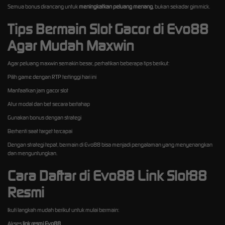
Semua bonus dirancang untuk
meningkatkan peluang menang
, bukan sekadar gimmick.
Tips Bermain Slot Gacor di Evo88
Agar Mudah Maxwin
Agar peluang maxwin semakin besar, perhatikan beberapa tips berikut:
Pilih game dengan RTP tertinggi hari ini
Manfaatkan jam gacor slot
Atur modal dan bet secara bertahap
Gunakan bonus dengan strategi
Berhenti saat target tercapai
Dengan strategi tepat, bermain di Evo88 bisa menjadi pengalaman yang menyenangkan
dan menguntungkan.
Cara Daftar di Evo88 Link Slot88
Resmi
Ikuti langkah mudah berikut untuk mulai bermain:
Akses
link resmi Evo88