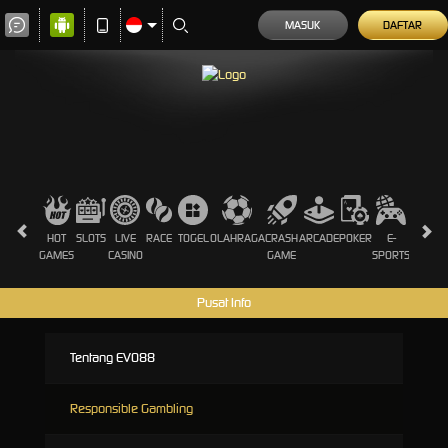
MASUK
DAFTAR
HOT
SLOTS
LIVE
RACE
TOGEL
OLAHRAGA
CRASH
ARCADE
POKER
E-
SABUN
GAMES
CASINO
GAME
SPORTS
AYAM
Pusat Info
Tentang EVO88
Responsible Gambling