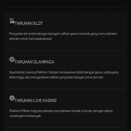
TARUHAN SLOT
Penyedia slot online dengan beragam pilihan game menarik yang memudahkan
pemain untuk mencapai jackpot
TARUHAN OLAHRAGA
Sportsbook Gaming Platform Terbaik menawarkan lebih banyak game, odds yang
lebih tinggi, dan menyediakan pilihan yang lebih banyak untuk pemain.
TARUHAN LIVE KASINO
Platform Pilihan bagi perusahaan-perusahaan terbaik di dunia, dengan pilihan
variasi game terbanyak