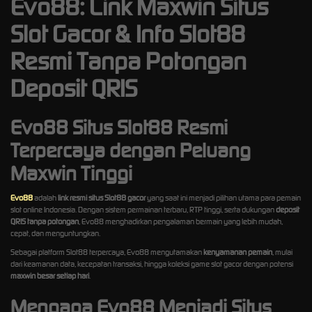
Evo88: Link Maxwin Situs
Slot Gacor & Info Slot88
Resmi Tanpa Potongan
Deposit QRIS
Evo88 Situs Slot88 Resmi
Terpercaya dengan Peluang
Maxwin Tinggi
Evo88
adalah
link resmi situs Slot88 gacor
yang saat ini menjadi pilihan utama para pemain
slot online Indonesia. Dengan sistem permainan terbaru, RTP tinggi, serta dukungan
deposit
QRIS tanpa potongan
, Evo88 menghadirkan pengalaman bermain yang lebih mudah,
cepat, dan menguntungkan.
Sebagai platform Slot88 terpercaya, Evo88 mengutamakan
kenyamanan pemain
, mulai
dari keamanan data, kecepatan transaksi, hingga koleksi game slot gacor dengan potensi
maxwin besar setiap hari
.
Mengapa Evo88 Menjadi Situs