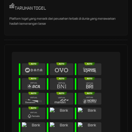
TARUHAN TOGEL
Platform togel yang menarik dari perusahan terbaik di dunia yang menawarkan
hadiah kemenangan besar