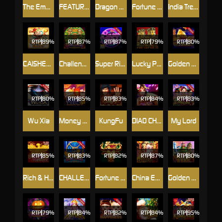
The Empire
FEATURE BUY・SUPER POWERFUL
Dragon Boat Festival
Fortune Teller
India Treasure
RTP
89%
RTP
87%
RTP
87%
RTP
79%
RTP
80%
CAISHEN DADDY
Challenge・Mayan Calendar
Super Rich
Lucky Poker 2
Golden Zongzi
RTP
80%
RTP
85%
RTP
83%
RTP
84%
RTP
83%
Wu Xia
Money Meow
KungFu
DIAO CHAN FA DA CAI
My Lord
RTP
85%
RTP
83%
RTP
82%
RTP
87%
RTP
80%
Rich & Happy
CHALLENGE・FU LU SHOU XI
Fortune Bull
China Empress
Golden Week
RTP
79%
RTP
84%
RTP
82%
RTP
84%
RTP
95%