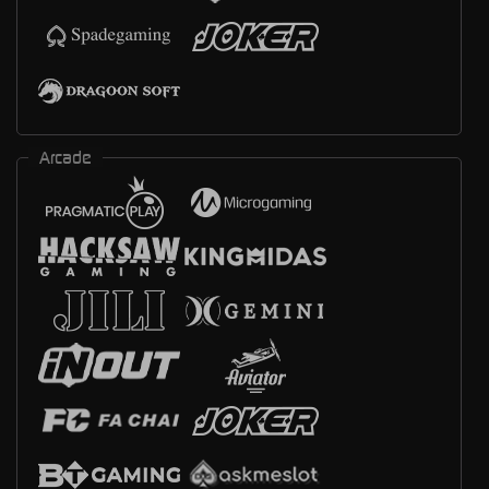
Arcade