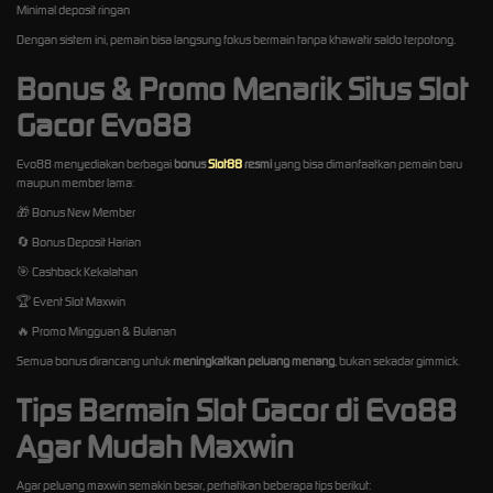
Minimal deposit ringan
Dengan sistem ini, pemain bisa langsung fokus bermain tanpa khawatir saldo terpotong.
Bonus & Promo Menarik Situs Slot
Gacor Evo88
Evo88 menyediakan berbagai
bonus
Slot88
resmi
yang bisa dimanfaatkan pemain baru
maupun member lama:
🎁 Bonus New Member
🔄 Bonus Deposit Harian
🎯 Cashback Kekalahan
🏆 Event Slot Maxwin
🔥 Promo Mingguan & Bulanan
Semua bonus dirancang untuk
meningkatkan peluang menang
, bukan sekadar gimmick.
Tips Bermain Slot Gacor di Evo88
Agar Mudah Maxwin
Agar peluang maxwin semakin besar, perhatikan beberapa tips berikut: