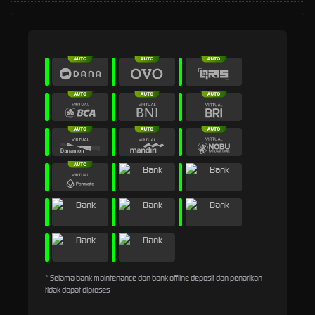
* Selama bank maintenance dan bank offline deposit dan penarikan
tidak dapat diproses