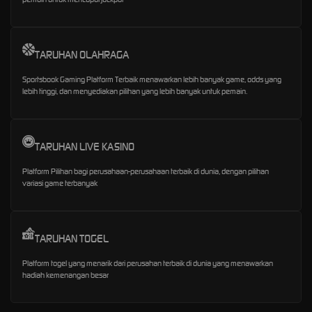
TARUHAN OLAHRAGA
Sportsbook Gaming Platform Terbaik menawarkan lebih banyak game, odds yang
lebih tinggi, dan menyediakan pilihan yang lebih banyak untuk pemain.
TARUHAN LIVE KASINO
Platform Pilihan bagi perusahaan-perusahaan terbaik di dunia, dengan pilihan
variasi game terbanyak
TARUHAN TOGEL
Platform togel yang menarik dari perusahan terbaik di dunia yang menawarkan
hadiah kemenangan besar