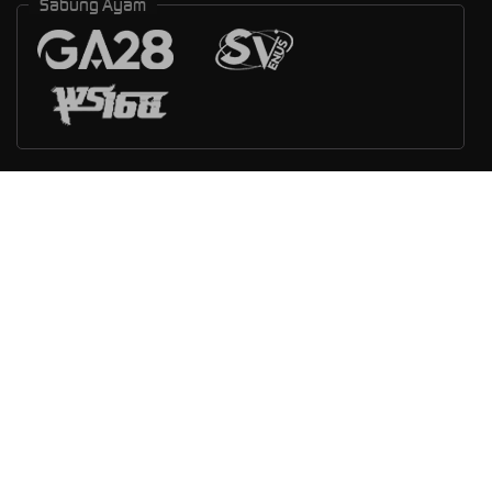
Sabung Ayam