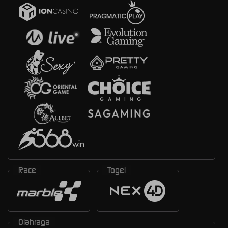
Race
Togel
Olahraga