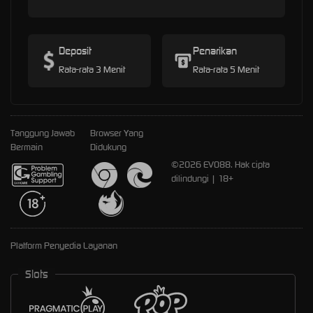
Deposit
Penarikan
Rata-rata 3 Menit
Rata-rata 5 Menit
Tanggung Jawab
Browser Yang
Bermain
Didukung
©2026 EVO88. Hak cipta
dilindungi | 18+
Platform Penyedia Layanan
Slots