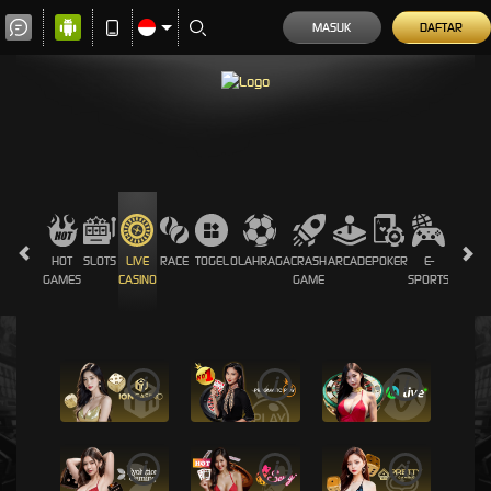
MASUK
DAFTAR
HOT
SLOTS
LIVE
RACE
TOGEL
OLAHRAGA
CRASH
ARCADE
POKER
E-
SABUN
GAMES
CASINO
GAME
SPORTS
AYAM
i
i
i
i
i
i