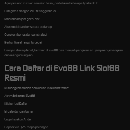
Agar peluang maxwin semakin besar, perhatikan beberapa tips berikut:
Pilih game dengan RTP tertinggi hari ini
Manfaatkan jam gacor slot
Atur modal dan bet secara bertahap
Gunakan bonus dengan strategi
Berhenti saat target tercapai
Dengan strategi tepat, bermain di Evo88 bisa menjadi pengalaman yang menyenangkan
dan menguntungkan.
Cara Daftar di Evo88 Link Slot88
Resmi
Ikuti langkah mudah berikut untuk mulai bermain:
Akses
link resmi Evo88
Klik tombol
Daftar
Isi data dengan benar
Login ke akun Anda
Deposit via QRIS tanpa potongan