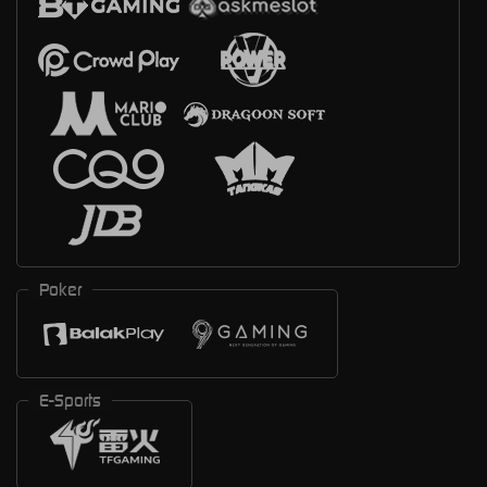
Poker
E-Sports