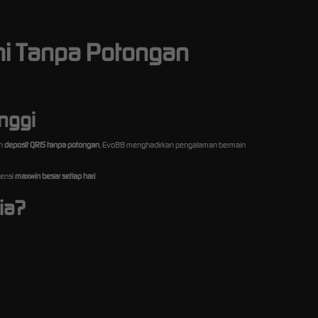
smi Tanpa Potongan
nggi
an
deposit QRIS tanpa potongan
, Evo88 menghadirkan pengalaman bermain
tensi
maxwin besar setiap hari
.
ia?