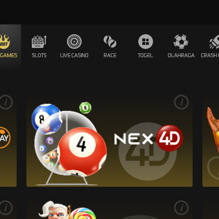
 GAMES
SLOTS
LIVE CASINO
RACE
TOGEL
OLAHRAGA
CRASH
i
i
i
i