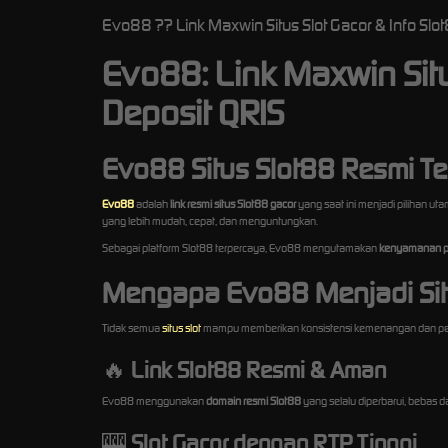
Evo88 ?? Link Maxwin Situs Slot Gacor & Info Sl
Evo88: Link Maxwin Sit
Deposit QRIS
Evo88 Situs Slot88 Resmi T
Evo88
adalah
link resmi situs Slot88 gacor
yang saat ini menjadi pilihan ut
yang lebih mudah, cepat, dan menguntungkan.
Sebagai platform Slot88 terpercaya, Evo88 mengutamakan
kenyamanan 
Mengapa Evo88 Menjadi Situ
Tidak semua
situs slot
mampu memberikan konsistensi kemenangan dan pelaya
🔥
Link Slot88 Resmi & Aman
Evo88 menggunakan
domain resmi Slot88
yang selalu diperbarui, bebas d
🎰
Slot Gacor dengan RTP Tinggi