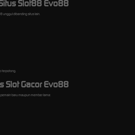
Situs Slot88 Evo88
 unggul dibanding situs lain.
o terpotong.
s Slot Gacor Evo88
n pemain baru maupun member lama: