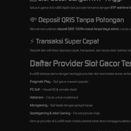
Seluruh game di Evo88 dipilih dari provider ternama dengan
RTP real-time t
💸
Deposit QRIS Tanpa Potongan
Nikmati kemudahan
deposit QRIS 100% masuk tanpa biaya admin
, cocok 
⚡
Transaksi Super Cepat
Deposit dan withdraw diproses cepat, transparan, dan tanpa ribet, bahkan sa
Daftar Provider Slot Gacor T
Evo88 bekerja sama dengan berbagai provider slot resmi kelas dunia, antara
Pragmatic Play
– Slot gacor maxwin populer
PG Soft
– Visual HD & winrate stabil
Habanero
– Cocok untuk modal kecil
Microgaming
– Slot klasik dengan jackpot besar
Spadegaming & Joker Gaming
– Favorit pemain Asia
Semua provider di Evo88 telah melalui seleksi ketat demi menjaga kualit