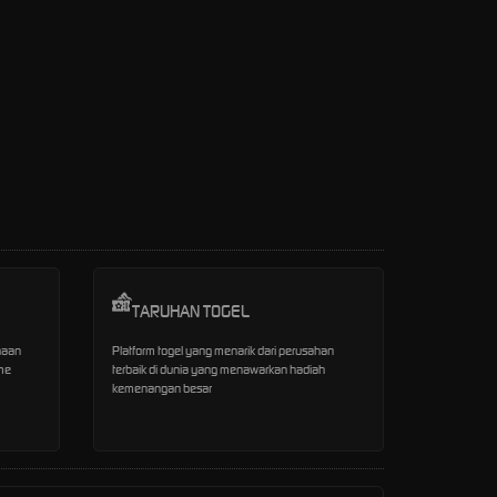
TARUHAN TOGEL
haan
Platform togel yang menarik dari perusahan
ame
terbaik di dunia yang menawarkan hadiah
kemenangan besar