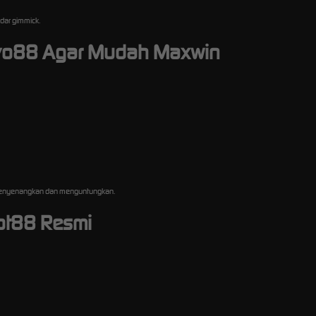
dar gimmick.
 Evo88 Agar Mudah Maxwin
g menyenangkan dan menguntungkan.
lot88 Resmi