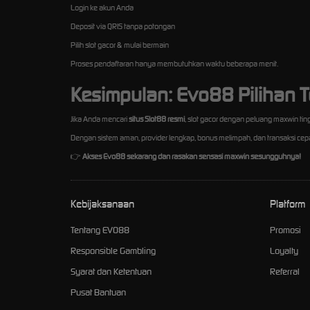
Login ke akun Anda
Deposit via QRIS tanpa potongan
Pilih slot gacor & mulai bermain
Proses pendaftaran hanya membutuhkan waktu beberapa menit.
Kesimpulan: Evo88 Pilihan T
Jika Anda mencari
situs Slot88 resmi
, slot gacor dengan peluang maxwin ting
Dengan sistem aman, provider lengkap, bonus melimpah, dan transaksi cepat, 
👉
Akses Evo88 sekarang dan rasakan sensasi maxwin sesungguhnya!
Kebijaksanaan
Platform
Tentang EVO88
Promosi
Responsible Gambling
Loyalty
Syarat dan Ketentuan
Referral
Pusat Bantuan