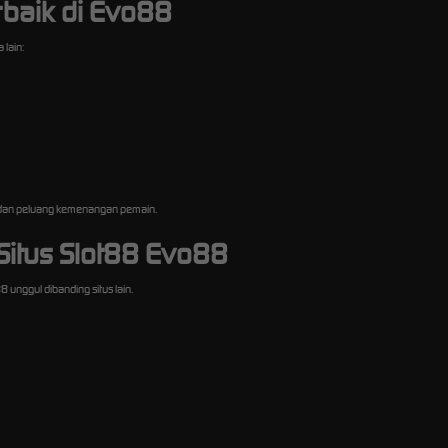
erbaik di Evo88
 lain:
as dan peluang kemenangan pemain.
Situs Slot88 Evo88
 unggul dibanding situs lain.