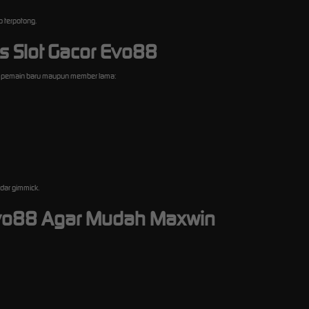
o terpotong.
s Slot Gacor Evo88
n pemain baru maupun member lama:
dar gimmick.
 Evo88 Agar Mudah Maxwin