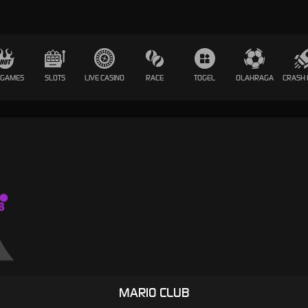
 GAMES
SLOTS
LIVE CASINO
RACE
TOGEL
OLAHRAGA
CRASH
MARIO CLUB