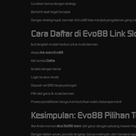
Gunakan bonus dengan strategi
Berhenti saat target tercapai
Dengan strategi tepat, bermain di Evo88 bisa menjadi pengalaman yan
Cara Daftar di Evo88 Link S
Ikuti langkah mudah berikut untuk mulai bermain:
Akses
link resmi Evo88
Klik tombol
Daftar
Isi data dengan benar
Login ke akun Anda
Deposit via QRIS tanpa potongan
Pilih slot gacor & mulai bermain
Proses pendaftaran hanya membutuhkan waktu beberapa menit.
Kesimpulan: Evo88 Pilihan T
Jika Anda mencari
situs Slot88 resmi
, slot gacor dengan peluang maxwin ting
Dengan sistem aman, provider lengkap, bonus melimpah, dan transaksi cepat, 