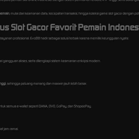
pemain
, mulai dari keamanan data, kecepatan transaksi, hingga koleksi game slot gacor dengan po
s Slot Gacor Favorit Pemain Indones
nan profesional. Evo88 hadir sebagai solusi terbaik karena memiliki keunggulan nyata:
ari gangguan akses, serta dilengkapi sistem keamanan enkripsi modern.
inggi
, sehingga peluang menang dan maxwin jauh lebih besar.
untuk semua e-wallet seperti DANA, OVO, GoPay, dan ShopeePay.
at jam ramai.