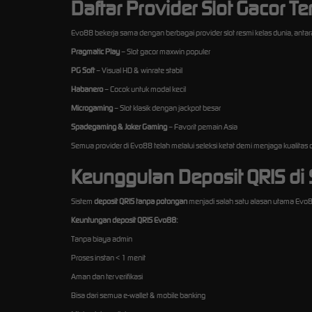
Daftar Provider Slot Gacor T
Evo88 bekerja sama dengan berbagai provider slot resmi kelas dunia, antara
Pragmatic Play
– Slot gacor maxwin populer
PG Soft
– Visual HD & winrate stabil
Habanero
– Cocok untuk modal kecil
Microgaming
– Slot klasik dengan jackpot besar
Spadegaming & Joker Gaming
– Favorit pemain Asia
Semua provider di Evo88 telah melalui seleksi ketat demi menjaga kualit
Keunggulan Deposit QRIS di 
Sistem
deposit QRIS tanpa potongan
menjadi salah satu alasan utama Evo88
Keuntungan deposit QRIS Evo88:
Tanpa biaya admin
Proses instan < 1 menit
Aman dan terverifikasi
Bisa dari semua e-wallet & mobile banking