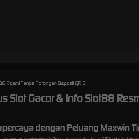
ot88 Resmi Tanpa Potongan Deposit QRIS
us Slot Gacor & Info Slot88 Re
erpercaya dengan Peluang Maxwin Ti
ama para pemain slot online Indonesia. Dengan sistem permainan terbaru, RTP tinggi, serta dukung