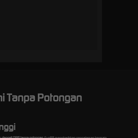
smi Tanpa Potongan
nggi
an
deposit QRIS tanpa potongan
, Evo88 menghadirkan pengalaman bermain