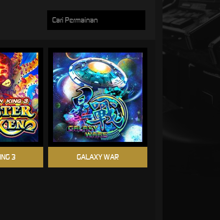
ING 3
GALAXY WAR