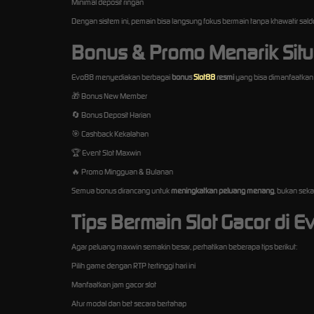
Minimal deposit ringan
Dengan sistem ini, pemain bisa langsung fokus bermain tanpa khawatir sald
Bonus & Promo Menarik Situ
Evo88 menyediakan berbagai
bonus
Slot88
resmi
yang bisa dimanfaatka
🎁 Bonus New Member
🔄 Bonus Deposit Harian
🎯 Cashback Kekalahan
🏆 Event Slot Maxwin
🔥 Promo Mingguan & Bulanan
Semua bonus dirancang untuk
meningkatkan peluang menang
, bukan seka
Tips Bermain Slot Gacor di
Agar peluang maxwin semakin besar, perhatikan beberapa tips berikut:
Pilih game dengan RTP tertinggi hari ini
Manfaatkan jam gacor slot
Atur modal dan bet secara bertahap