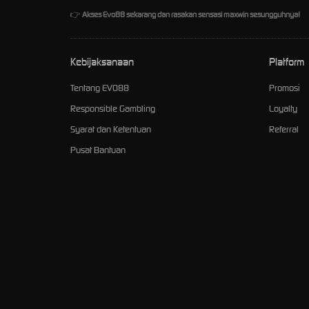
👉
Akses Evo88 sekarang dan rasakan sensasi maxwin sesungguhnya!
Kebijaksanaan
Platform
Tentang EVO88
Promosi
Responsible Gambling
Loyalty
Syarat dan Ketentuan
Referral
Pusat Bantuan